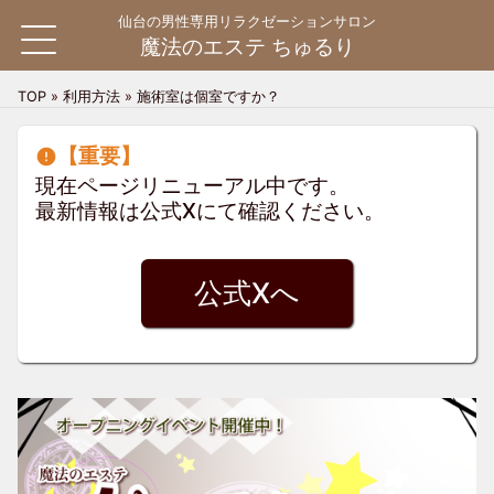
仙台の男性専用リラクゼーションサロン
魔法のエステ ちゅるり
TOP
»
利用方法
»
施術室は個室ですか？
HOME
【重要】
現在ページリニューアル中です。
料金システム
料金システム
最新情報は公式Xにて確認ください。
ご利用案内
ご利用の流れ
よくある質問
公式Xへ
お問い合わせ