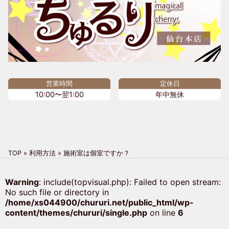
営業時間
定休日
10:00〜翌1:00
年中無休
TOP
»
利用方法
»
施術室は個室ですか？
Warning
: include(topvisual.php): Failed to open stream:
No such file or directory in
/home/xs044900/chururi.net/public_html/wp-
content/themes/chururi/single.php
on line
6