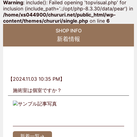
Warning
: include(): Failed opening 'topvisual.php' for
inclusion (include_path='.:/opt/php-8.3.30/data/pear') in
/home/xs044900/chururi.net/public_html/wp-
content/themes/chururi/single.php
on line
6
SHOP INFO
新着情報
【2024.11.03 10:35 PM】
施術室は個室ですか？
新着一覧→