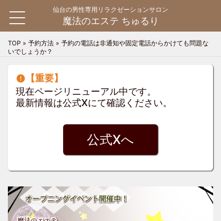
仙台の男性専用リラクゼーションサロン
魔法のエステ ちゅるり
TOP
»
予約方法
»
予約の電話は非通知や固定電話からかけても問題な
いでしょうか？
HOME
【重要】
料金システム
料金システム
現在ページリニューアル中です。
最新情報は公式Xにて確認ください。
ご利用案内
ご利用の流れ
よくある質問
公式Xへ
お問い合わせ