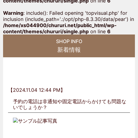
content/themes/chururi/single.php
on line
6
Warning
: include(): Failed opening 'topvisual.php' for
inclusion (include_path='.:/opt/php-8.3.30/data/pear') in
/home/xs044900/chururi.net/public_html/wp-
content/themes/chururi/single.php
on line
6
SHOP INFO
新着情報
【2024.11.04 12:44 PM】
予約の電話は非通知や固定電話からかけても問題な
いでしょうか？