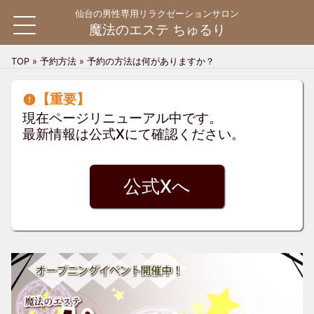
仙台の男性専用リラクゼーションサロン
魔法のエステ ちゅるり
TOP
»
予約方法
»
予約の方法は何がありますか？
HOME
【重要】
現在ページリニューアル中です。
料金システム
料金システム
最新情報は公式Xにて確認ください。
ご利用案内
ご利用の流れ
よくある質問
公式Xへ
お問い合わせ