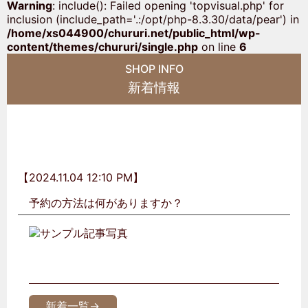
Warning
: include(): Failed opening 'topvisual.php' for
inclusion (include_path='.:/opt/php-8.3.30/data/pear') in
/home/xs044900/chururi.net/public_html/wp-
content/themes/chururi/single.php
on line
6
SHOP INFO
新着情報
【2024.11.04 12:10 PM】
予約の方法は何がありますか？
新着一覧→