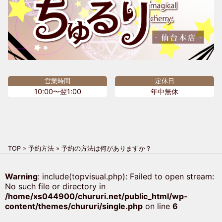
営業時間
定休日
10:00〜翌1:00
年中無休
TOP
»
予約方法
»
予約の方法は何がありますか？
Warning
: include(topvisual.php): Failed to open stream:
No such file or directory in
/home/xs044900/chururi.net/public_html/wp-
content/themes/chururi/single.php
on line
6