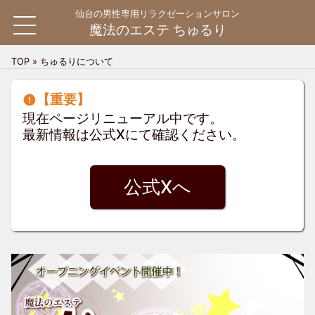
仙台の男性専用リラクゼーションサロン
魔法のエステ ちゅるり
TOP
»
ちゅるりについて
HOME
【重要】
現在ページリニューアル中です。
料金システム
料金システム
最新情報は公式Xにて確認ください。
ご利用案内
ご利用の流れ
よくある質問
公式Xへ
お問い合わせ