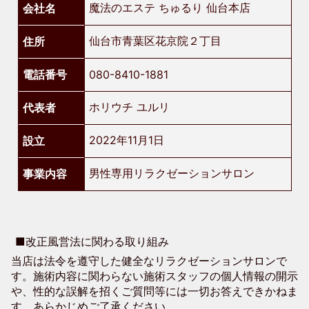
魔法のエステ ちゅるり 仙台本店
会社名
仙台市青葉区花京院２丁目
住所
電話番号
080-8410-1881
ホリウチ ユルリ
代表者
2022年11月1日
設立
男性専用リラクゼーションサロン
事業内容
■改正風営法に関わる取り組み
当店は法令を遵守した健全なリラクゼーションサロンで
す。施術内容に関わらない施術スタッフの個人情報の開示
や、性的な誤解を招くご質問等には一切お答えできかねま
す。あらかじめご了承ください。